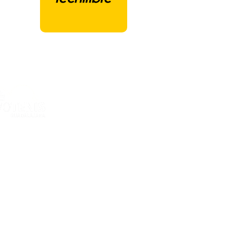
ones Deportivas Ciudad de la Raqueta
ria Kent, 12
GUADALAJARA - España
al
e privacidad
e cookies
e contratación
el Cookies