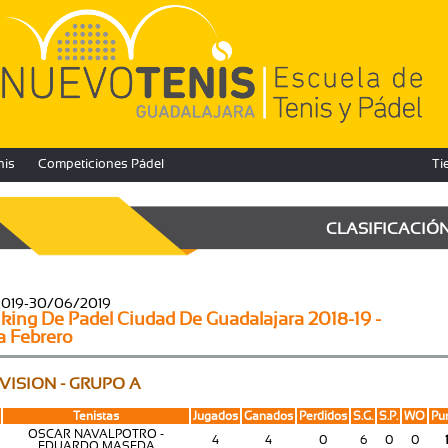
nis
Competiciones Pádel
Ti
CLASIFICACIÓ
2019-30/06/2019
king De Padel Ciudad De Guadalajara 2018-19 -
a Febrero
IVISION - GRUPO A
Tenistas
Jugados
Ganados
Perdidos
S.G.
S.P.
WO
Pu
OSCAR NAVALPOTRO -
4
4
0
6
0
0
EDUARDO MASEDA