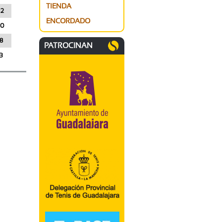
TIENDA
12
ENCORDADO
10
8
PATROCINAN
3