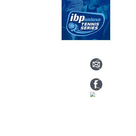
CONTACTA CO
info@nuevoteni
Visítanos en nu
Tenis: 670 754 7
Pádel: 666 577 2