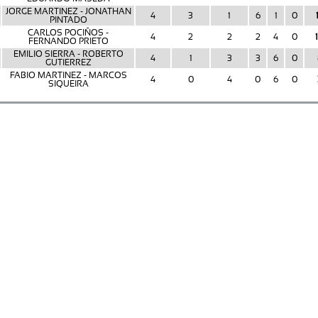
JORGE MARTINEZ - JONATHAN
4
3
1
6
1
0
PINTADO
CARLOS POCIÑOS -
4
2
2
2
4
0
FERNANDO PRIETO
EMILIO SIERRA - ROBERTO
4
1
3
3
6
0
GUTIERREZ
FABIO MARTINEZ - MARCOS
4
0
4
0
6
0
SIQUEIRA