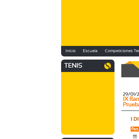
Inicio
Escuela
Competiciones Te
TENIS
29/01/
IX Ran
Prueb
1 D
Part.