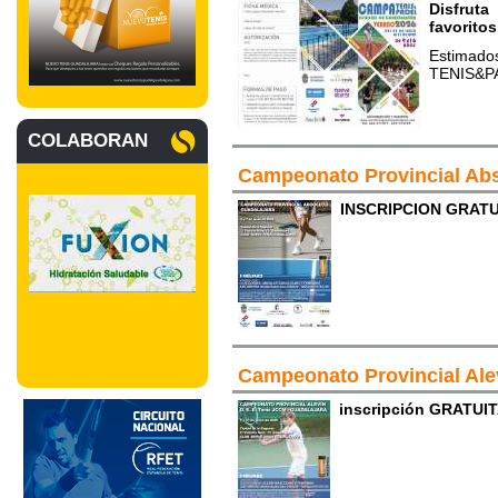
Disfrut
favoritos
Estimad
TENIS&PA
COLABORAN
Campeonato Provincial Ab
INSCRIPCION GRATU
Campeonato Provincial Ale
inscripción GRATUI