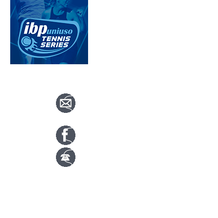
CONTACTA CON NOSOTROS
info@nuevotenisypadelguada.com
Visítanos en nuestra página de facebook
Tenis: 670 754 729
Pádel: 666 577 277