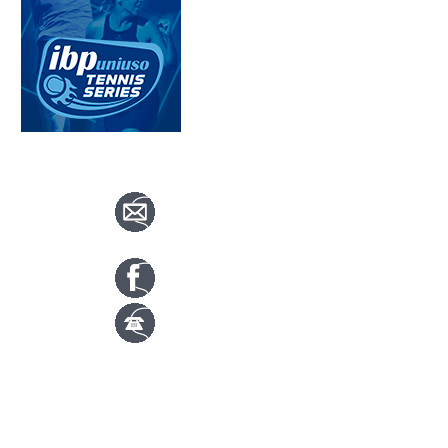
CONTACTA CON NOSOTROS
info@nuevotenisypadelguada.com
Visítanos en nuestra página de facebook
Tenis: 670 754 729
Pádel: 666 577 277