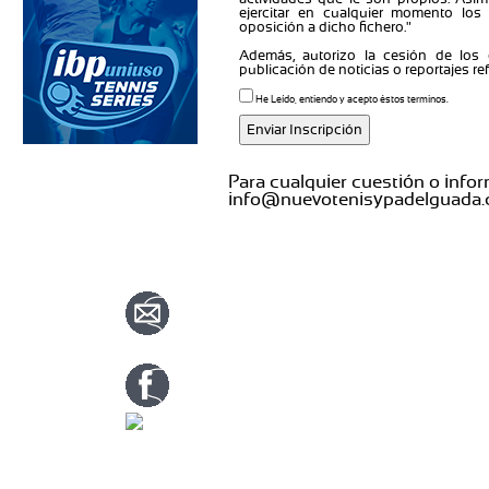
ejercitar en cualquier momento los 
oposición a dicho fichero."
Además, autorizo la cesión de los
publicación de noticias o reportajes re
He Leído, entiendo y acepto éstos terminos.
Para cualquier cuestión o infor
info@nuevotenisypadelguada
CONTACTA CON NOSOTROS
info@nuevotenisypadelguada.com
Visítanos en nuestra página de facebook
Tenis: 670 754 729
Pádel: 666 577 277