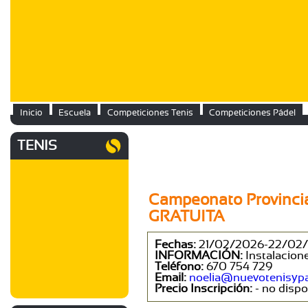
Inicio
Escuela
Competiciones Tenis
Competiciones Pádel
TENIS
Campeonato Provinci
GRATUITA
Fechas:
21/02/2026-22/02
INFORMACIÓN:
Instalacion
Teléfono:
670 754 729
Email:
noelia@nuevotenisyp
Precio Inscripción:
- no dispon