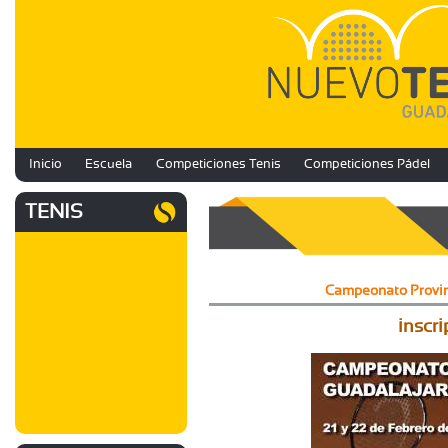
Inicio
Escuela
Competiciones Tenis
Competiciones Pádel
TENIS
Campeonato Provinc
inscr