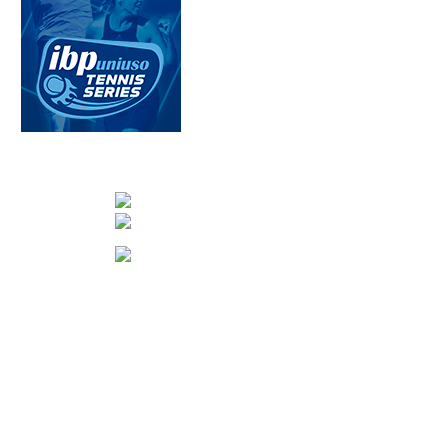
CONTACTA CON NOSOTROS
info@nuevotenisypadelguada.com
Visítanos en nuestra página de facebook
Tenis: 670 754 729
Pádel: 666 577 277